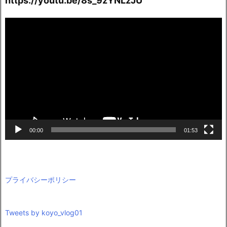
https://youtu.be/8s_9zYNLzJU
動
画
プ
レ
ー
ヤ
ー
00:00
01:53
プライバシーポリシー
Tweets by koyo_vlog01