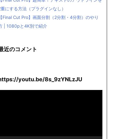
2重にする方法（プラグインなし）
【Final Cut Pro】画面分割（2分割・4分割）のやり
方 | 1080pと4K別で紹介
最近のコメント
https://youtu.be/8s_9zYNLzJU
動
画
プ
レ
ー
ヤ
ー